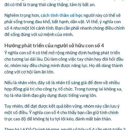
đó có thể là trạng thái căng thẳng, tâm lý bất an.
Nghiêm trọng hơn,
cách tính thần số học
người này có thể sẽ
phải sống trong đau khổ, bất hạnh, dằn vặt. Vì thế, ý nghĩa con
số 4 như một lời cảnh tỉnh. Bạn cần phải nhanh chóng điều chỉnh
để sống đúng với sứ mệnh của mình.
Hướng phát triển của người sở hữu con số 4
Ý nghĩa con số 4 có thể mở rộng những định hướng phát triển
cho tương lai dài lâu. Dù làm công việc tay chân hay đòi hỏi đầu
óc, nhóm này đều chứng minh được năng lực. Họ dễ dàng thành
công với cơ hội làm ăn lớn.
Nếu là nhân viên, đây sẽ là nhân tố sáng giá để đem về nhiều
hợp đồng giá trị cho công ty, tổ chức. Trong tương lai không xa,
họ là nhà lãnh đạo gây dựng được tiếng vang lớn.
Tuy nhiên, để đạt được kết quả bền vững, nhóm này cần lưu ý
một số điều. Ý nghĩa con số 4 cho thấy bạn cần giữ tính chính
trực cao độ để không bị tư lợi lôi kéo, đánh mất bản thân.
Theo bà Lê Đỗ Quỳnh Hương, người sở hữu số 4 cần phát triển 3