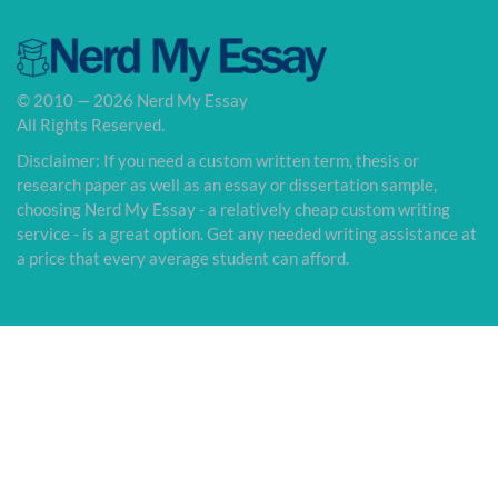
© 2010 — 2026 Nerd My Essay
All Rights Reserved.
Disclaimer: If you need a custom written term, thesis or
research paper as well as an essay or dissertation sample,
choosing Nerd My Essay - a relatively cheap custom writing
service - is a great option. Get any needed writing assistance at
a price that every average student can afford.