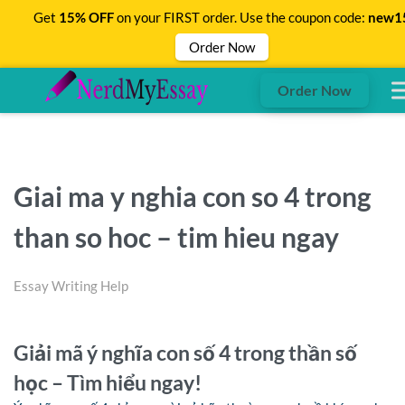
Get
15% OFF
on your FIRST order. Use the coupon code:
new1
Order Now
Order Now
Giai ma y nghia con so 4 trong
than so hoc – tim hieu ngay
Essay Writing Help
Giải mã ý nghĩa con số 4 trong thần số
học – Tìm hiểu ngay!